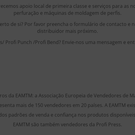
recemos apoio local de primeira classe e serviços para as 
perfuração e máquinas de moldagem de perfis.
perto de si? Por favor preencha o formulário de contacto e
distribuidor mais próximo.
ss/ Profi Punch /Profi Bend? Envie-nos uma mensagem e e
 da EAMTM: a Associação Europeia de Vendedores de Má
resenta mais de 150 vendedores em 20 países. A EAMTM exis
dos padrões de venda e confiança nos produtos disponívei
EAMTM são também vendedores da Profi Press.